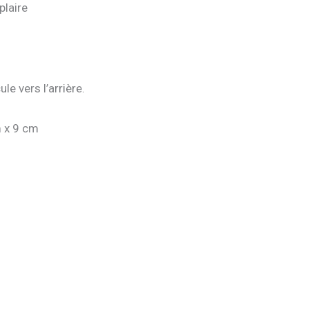
plaire
le vers l’arrière.
m x 9 cm