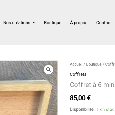
Nos créations
Boutique
À propos
Contact
quantité
Accueil
/
Boutique
/
Coffr
de
Coffrets
Coffret
Coffret à 6 min
à
6
85,00
€
mini
Disponibilité :
1 en stoc
pots