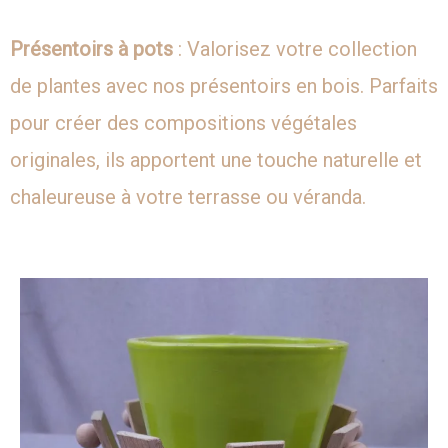
Présentoirs à pots
: Valorisez votre collection
de plantes avec nos présentoirs en bois. Parfaits
pour créer des compositions végétales
originales, ils apportent une touche naturelle et
chaleureuse à votre terrasse ou véranda.